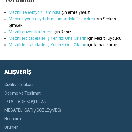
Mezitli Televizyon Tamircisi
için
emre yavuz
Mersin uyducu Uydu Kurulumundaki Tek Adres
için
Serkan
Şimşek
Mezitli güvenlik kamera
için
Deniz
Mezitli led tabela ile İş Yerinizi Öne Çıkarın
için
Mezitli Uyducu
Mezitli led tabela ile İş Yerinizi Öne Çıkarın
için
kenan kürne
ALIŞVERİŞ
Gizlilik Politikası
Ödeme ve Teslimat
İPTAL İADE KOŞULLARI
MESAFELİ SATIŞ SÖZLEŞMESİ
Hesabım
Ürünler