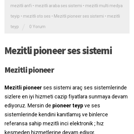
mezitli anfi
•
mezitli araba ses sistemi
•
mezitli multi medya
teyip
•
mezitli oto ses
•
Mezitli pioneer ses sistemi
•
mezitli
/
teyp
0 Yorum
Mezitli pioneer ses sistemi
Mezitli pioneer
Mezitli pioneer
ses sistemi araç ses sistemlerinde
sizlere en iyi hizmeti cazip fiyatlara sunmaya devam
ediyoruz. Mersin de
pioneer teyp
ve ses
sistemlerinde kendini kanıtlamış ve binlerce
referansa sahip mezitli inci elektronik ; hız
kesmeden hizmetlerine devam ediyor.