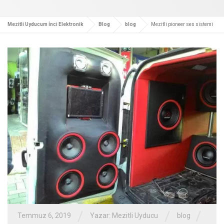
Mezitli Uyducum İnci Elektronik
Blog
blog
Mezitli pioneer ses sistemi
/
/
/
Temmuz 6, 2019
Yazar:
Mezitli Uyducu
blog