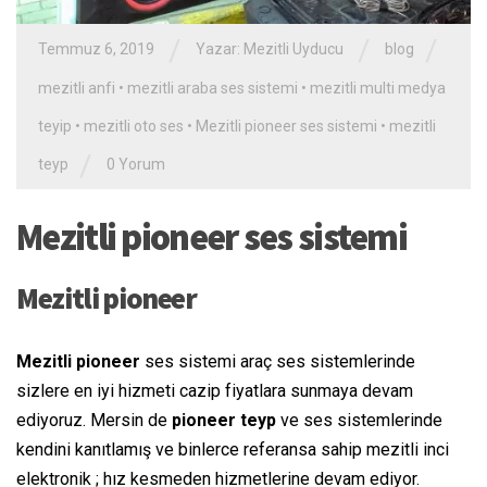
/
/
/
Temmuz 6, 2019
Yazar:
Mezitli Uyducu
blog
mezitli anfi
•
mezitli araba ses sistemi
•
mezitli multi medya
teyip
•
mezitli oto ses
•
Mezitli pioneer ses sistemi
•
mezitli
/
teyp
0 Yorum
Mezitli pioneer ses sistemi
Mezitli pioneer
Mezitli pioneer
ses sistemi araç ses sistemlerinde
sizlere en iyi hizmeti cazip fiyatlara sunmaya devam
ediyoruz. Mersin de
pioneer teyp
ve ses sistemlerinde
kendini kanıtlamış ve binlerce referansa sahip mezitli inci
elektronik ; hız kesmeden hizmetlerine devam ediyor.