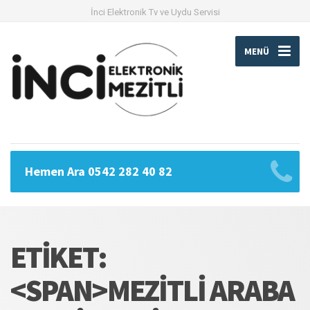
İnci Elektronik Tv ve Uydu Servisi
MENÜ
Hemen Ara 0542 282 40 82
ETIKET:
<SPAN>MEZITLI ARABA