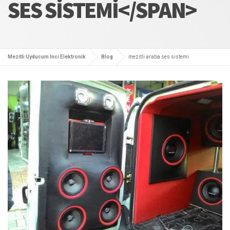
SES SISTEMI</SPAN>
Mezitli Uyducum İnci Elektronik
Blog
mezitli araba ses sistemi