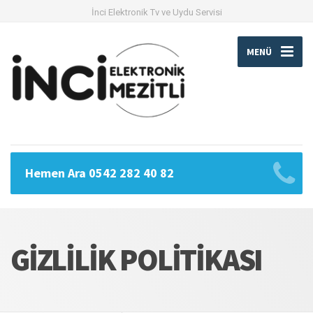
İnci Elektronik Tv ve Uydu Servisi
MENÜ
Hemen Ara 0542 282 40 82
GIZLILIK POLITIKASI