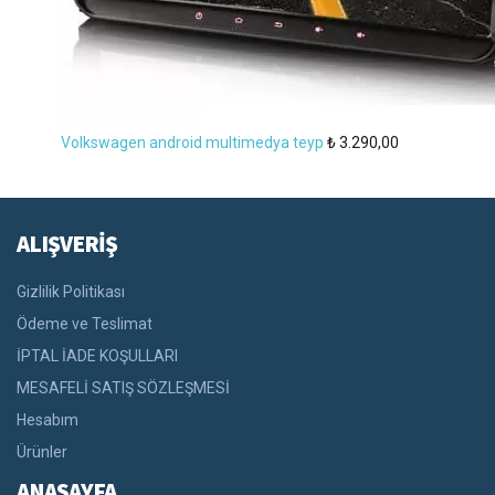
Volkswagen android multimedya teyp
₺
3.290,00
ALIŞVERİŞ
Gizlilik Politikası
Ödeme ve Teslimat
İPTAL İADE KOŞULLARI
MESAFELİ SATIŞ SÖZLEŞMESİ
Hesabım
Ürünler
ANASAYFA