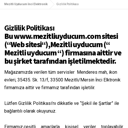
Mezitli Uyducum İnci Elektronik
Gizlilik Politikası
Gizlilik Politikası
Bu www.mezitliuyducum.com sitesi
(“Web sitesi“),Mezitli uyducum (“
Mezitli uyducum “) firmasına aittir ve
bu şirket tarafından işletilmektedir.
Mağazamızda verilen tüm servisler Menderes mah, ikon
evleri, 35435. Sk. 13/f, 33500 Mezitli/Mersin İnci Elktronik
firmamıza aittir ve firmamız tarafından işletilir.
Lütfen Gizlilik Politikası’nı dikkatle ve “Şekil ile Şartlar” ile
bağlantılı olarak okuyunuz.
Firmamız,çeşitli amaçlarla kişisel veriler toplayabilir.