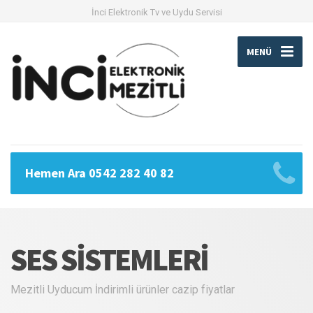
İnci Elektronik Tv ve Uydu Servisi
MENÜ
Hemen Ara 0542 282 40 82
SES SISTEMLERI
Mezitli Uyducum İndirimli ürünler cazip fiyatlar