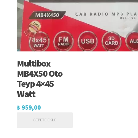
Multibox
MB4X50 Oto
Teyp 4×45
Watt
₺
959,00
SEPETE EKLE