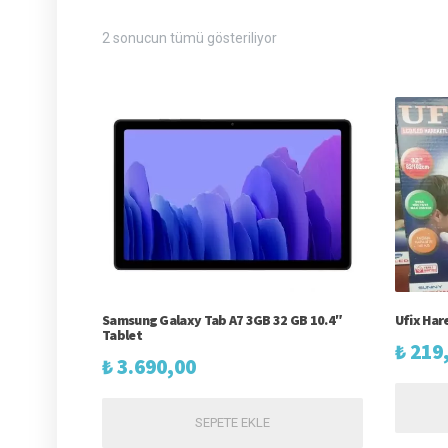
Fiyata
2 sonucun tümü gösteriliyor
göre
sıralandı:
yüksekten
düşüğe
Samsung Galaxy Tab A7 3GB 32 GB 10.4″
Ufix Hare
Tablet
₺
219
₺
3.690,00
SEPETE EKLE