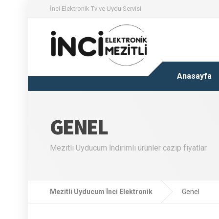
İnci Elektronik Tv ve Uydu Servisi
Anasayfa
GENEL
Mezitli Uyducum İndirimli ürünler cazip fiyatlar
Mezitli Uyducum İnci Elektronik
Genel