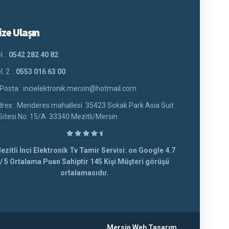
ize Ulaşın
l. :
0542 282 40 82
l. 2 :
0553 016 63 00
Posta : incielektronik.mersin@hotmail.com
res : Menderes mahallesi 35423 Sokak Park Asia Suit
Sitesi No: 15/A 33340 Mezitli/Mersin
ezitli İnci Elektronik Tv Tamir Servisi: on Google
4.7
/
5
Ortalama Puan Sahiptir
145
Kişi Müşteri görüşü
ortalamasıdır.
Mersin Web Tasarım