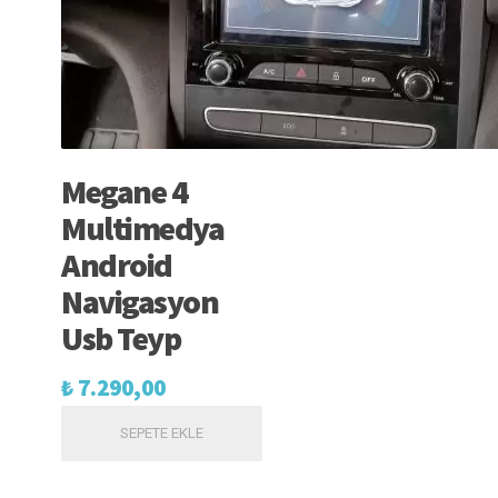
Megane 4
Multimedya
Android
Navigasyon
Usb Teyp
₺
7.290,00
SEPETE EKLE