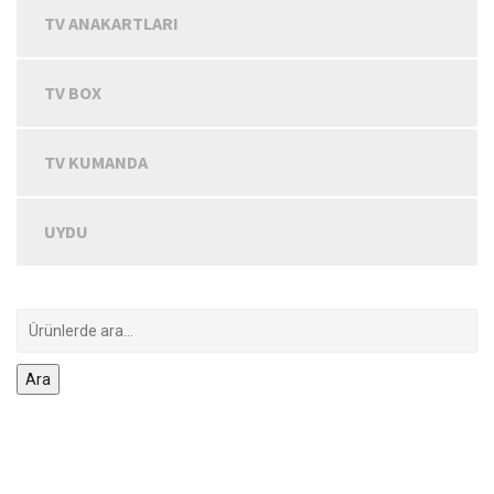
TV ANAKARTLARI
TV BOX
TV KUMANDA
UYDU
Ara