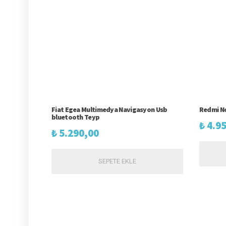
Fiat Egea Multimedya Navigasyon Usb
Redmi No
bluetooth Teyp
₺
4.95
₺
5.290,00
SEPETE EKLE