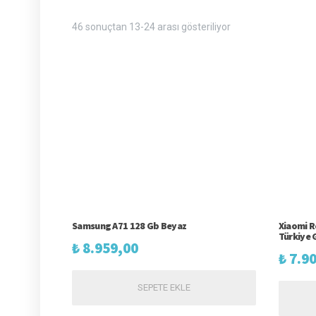
Fiyata
46 sonuçtan 13-24 arası gösteriliyor
göre
sıralandı:
yüksekten
düşüğe
Samsung A71 128 Gb Beyaz
Xiaomi R
Türkiye G
₺
8.959,00
₺
7.90
SEPETE EKLE