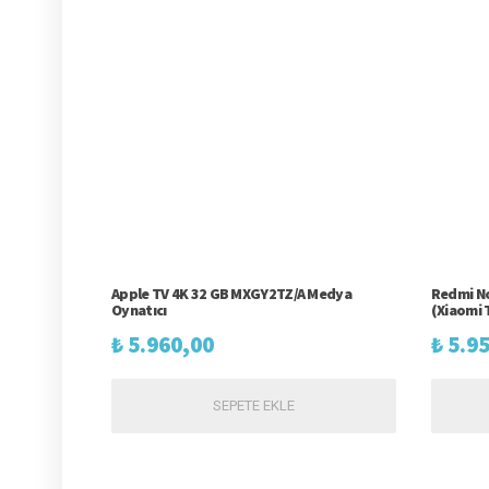
Apple TV 4K 32 GB MXGY2TZ/A Medya
Redmi No
Oynatıcı
(Xiaomi T
₺
5.960,00
₺
5.95
SEPETE EKLE