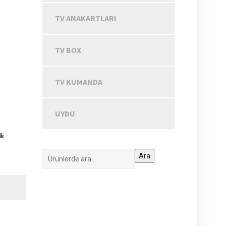
TV ANAKARTLARI
TV BOX
TV KUMANDA
UYDU
ik
Ara