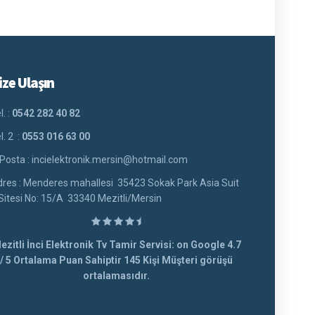
ize Ulaşın
l. :
0542 282 40 82
l. 2 :
0553 016 63 00
Posta : incielektronik.mersin@hotmail.com
res : Menderes mahallesi 35423 Sokak Park Asia Suit
Sitesi No: 15/A 33340 Mezitli/Mersin
ezitli İnci Elektronik Tv Tamir Servisi: on Google
4.7
/
5
Ortalama Puan Sahiptir
145
Kişi Müşteri görüşü
ortalamasıdır.