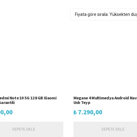
edmi Note 10 5G 128 GB Xiaomi
Megane 4 Multimedya Android Nav
arantili
Usb Teyp
0,00
₺
7.290,00
SEPETE EKLE
SEPETE EKLE