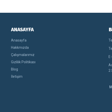
ANASAYFA
B
Anasayfa
Te
Hakkmızda
Te
Çalışmalarımız
E-
Gizlilik Politikası
Ad
Blog
2 
İletişim
M