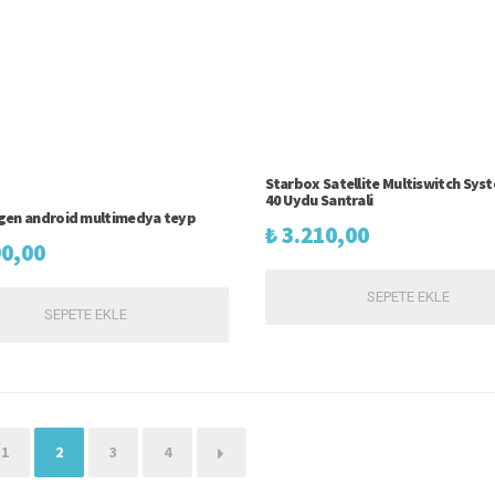
Starbox Satellite Multiswitch Sys
40 Uydu Santrali
gen android multimedya teyp
₺
3.210,00
0,00
SEPETE EKLE
SEPETE EKLE
1
2
3
4
→