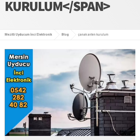
KURULUM</SPAN>
Mezitli Uyducum İnci Elektronik
Blog
çanak anten kurulum