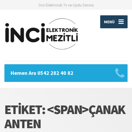
İnci Elektronik Tv ve Uydu Servisi
MENÜ
Hemen Ara 0542 282 40 82
ETIKET: <SPAN>ÇANAK
ANTEN