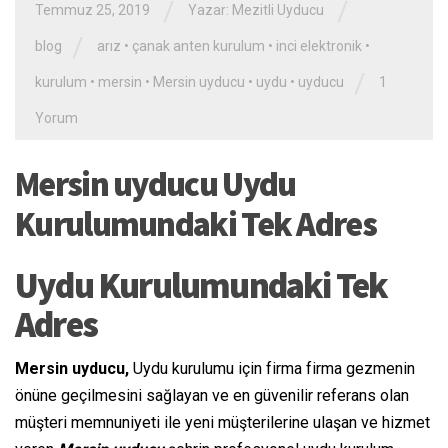
/
/
Temmuz 25, 2019
Yazar:
Mezitli Uyducu
/
blog
arız
•
çanak anten kurulum
•
inci elektronik
•
/
kurulum
•
mersin
•
Mersin uyducu
•
uydu
•
uyducu
1
Yorum
Mersin uyducu Uydu
Kurulumundaki Tek Adres
Uydu Kurulumundaki Tek
Adres
Mersin uyducu,
Uydu kurulumu için firma firma gezmenin
önüne geçilmesini sağlayan ve en güvenilir referans olan
müşteri memnuniyeti ile yeni müşterilerine ulaşan ve hizmet