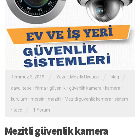
/
/
/
Temmuz 3, 2019
Yazar:
Mezitli Uyducu
blog
davul tepe
•
firma
•
güvenlik
•
güvenlik kamera
•
kamera
•
kurulum
•
mersin
•
mezitli
•
Mezitli güvenlik kamera
•
sistem
/
•
tece
1 Yorum
Mezitli güvenlik kamera