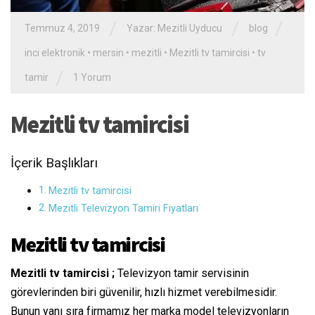
/
/
/
Temmuz 4, 2019
Yazar:
Mezitli Uyducu
blog
inci elektronik
•
mersin
•
mezitli
•
Mezitli tv tamircisi
•
tv
/
tamir
1 Yorum
Mezitli tv tamircisi
İçerik Başlıkları
Mezitli tv tamircisi
Mezitli Televizyon Tamiri Fiyatları
Mezitli tv tamircisi
Mezitli tv tamircisi ;
Televizyon tamir servisinin
görevlerinden biri güvenilir, hızlı hizmet verebilmesidir.
Bunun yanı sıra firmamız her marka model televizyonların