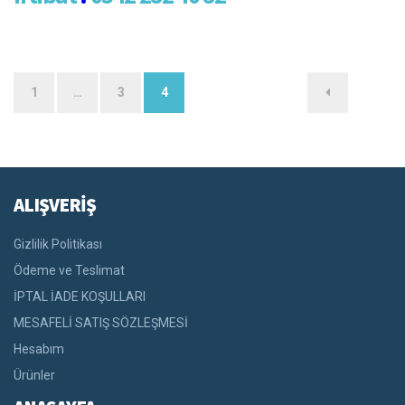
Yazı
1
…
3
4
sayfalandırması
ALIŞVERİŞ
Gizlilik Politikası
Ödeme ve Teslimat
İPTAL İADE KOŞULLARI
MESAFELİ SATIŞ SÖZLEŞMESİ
Hesabım
Ürünler