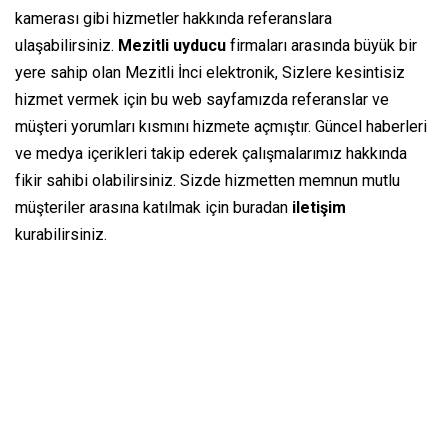
kamerası gibi hizmetler hakkında referanslara
ulaşabilirsiniz.
Mezitli uyducu
firmaları arasında büyük bir
yere sahip olan Mezitli İnci elektronik, Sizlere kesintisiz
hizmet vermek için bu web sayfamızda referanslar ve
müşteri yorumları kısmını hizmete açmıştır. Güncel haberleri
ve medya içerikleri takip ederek çalışmalarımız hakkında
fikir sahibi olabilirsiniz. Sizde hizmetten memnun mutlu
müşteriler arasına katılmak için buradan
iletişim
kurabilirsiniz.
Mezitli Televizyon Tamircisi
Mezitli oto ses sistemleri Farkımız
Ayrıcalıklı Hizmet
Mezitli elektronik İnci Elektronik
Mersin uyducu Uydu Kurulumundaki
Tek Adres
Mezitli tv tamir Uzman Ekip Garantili
Hizmet