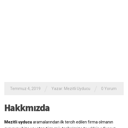
Mersin ses sistemi İddiamız Büyük
Mezitli led tabela ile İş Yerinizi Öne
Çıkarın
Televizyon Tamirindeki İlk Durak
Mezitli tv tamir
Mezitli çanak anten kurulum Uyduya
Dair Her şey Burada
Mezitli güvenlik kamera sistemleri ile
Hırsızları Korkutun
/
/
Temmuz 4, 2019
Yazar:
Mezitli Uyducu
0 Yorum
Hakkmızda
Mezitli uyducu
aramalarından ilk tercih edilen firma olmanın