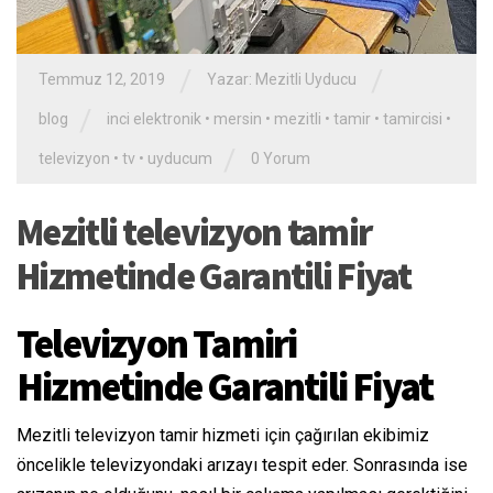
/
/
Temmuz 12, 2019
Yazar:
Mezitli Uyducu
/
blog
inci elektronik
•
mersin
•
mezitli
•
tamir
•
tamircisi
•
/
televizyon
•
tv
•
uyducum
0 Yorum
Mezitli televizyon tamir
Hizmetinde Garantili Fiyat
Televizyon Tamiri
Hizmetinde Garantili Fiyat
Mezitli televizyon tamir hizmeti için çağırılan ekibimiz
öncelikle televizyondaki arızayı tespit eder. Sonrasında ise