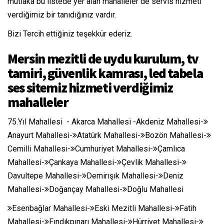
mutlaka bu listede yer alan mahalleler de servis hizmeti
verdiğimiz bir tanıdığınız vardır.
Bizi Tercih ettiğiniz teşekkür ederiz.
Mersin mezitli de uydu kurulum, tv
tamiri, güvenlik kamrası, led tabela
ses sitemiz hizmeti verdiğimiz
mahalleler
75.Yıl Mahallesi - Akarca Mahallesi -Akdeniz Mahallesi-
Anayurt Mahallesi-
Atatürk Mahallesi-
Bozön Mahallesi-
Cemilli Mahallesi-
Cumhuriyet Mahallesi-
Çamlıca
Mahallesi-
Çankaya Mahallesi-
Çevlik Mahallesi-
Davultepe Mahallesi-
Demirışık Mahallesi-
Deniz
Mahallesi-
Doğançay Mahallesi-
Doğlu Mahallesi
Esenbağlar Mahallesi-
Eski Mezitli Mahallesi-
Fatih
Mahallesi-
Fındıkpınarı Mahallesi-
Hürriyet Mahallesi-