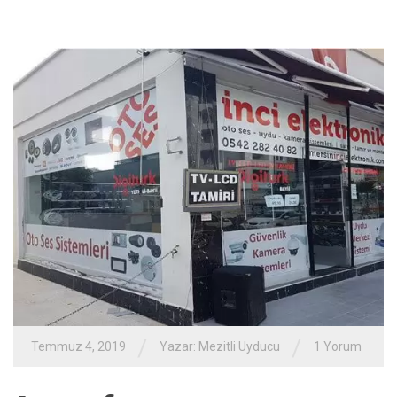
/
/
Temmuz 4, 2019
Yazar:
Mezitli Uyducu
1 Yorum