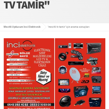
TV TAMIR"
Mezitli Uyducum İnci Elektronik
'mezitli tv tamir' için arama sonuçları