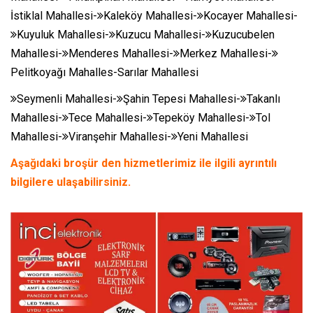
İstiklal Mahallesi-
Kaleköy Mahallesi-
Kocayer Mahallesi-
Kuyuluk Mahallesi-
Kuzucu Mahallesi-
Kuzucubelen
Mahallesi-
Menderes Mahallesi-
Merkez Mahallesi-
Pelitkoyağı Mahalles-Sarılar Mahallesi
Seymenli Mahallesi-
Şahin Tepesi Mahallesi-
Takanlı
Mahallesi-
Tece Mahallesi-
Tepeköy Mahallesi-
Tol
Mahallesi-
Viranşehir Mahallesi-
Yeni Mahallesi
Aşağıdaki broşür den hizmetlerimiz ile ilgili ayrıntılı
bilgilere ulaşabilirsiniz.