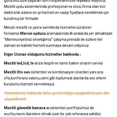
gururunu bize yaşatan tüm müşterilerimize teşekkür ediyoruz.
Mezitli uydu sistemlerinde profesyonel ve öncü firma olan inci
elektronik sizlere en iyi hizmeti en cazip fiyatlara verebilmek için
kurulmuş bir firmadır.
Mersin mezitli ve çevre semtlerde hizmetini sürdüren
firmamız
Mersin uyducu
aramalarında ilk sıralarda yer almaktadır.
''Memnuniyetiniz önceliğimiz'' çalışma prensibi ile sizlere her
zaman en kaliteli hizmeti sunmaya devam ediyoruz.
Diğer Uzman olduğumu hizmetler hakkında ;
Mezitli led,lcd, tv
arıza tespiti ve tamir bakım onarım servisi
Mezitli Oto ses
sistemleri ve kombinasyon önerileri yanı sıra
ofis,konferans salonu,cami gibi toplumsal alanlarda ses sitemi
kurulumu hizmeti vermekteyiz.
Hizmetlerimiz hakkında daha ayrıntılı bilgiye aşağıdaki broşür den
ulaşabilirsiniz.
Mezitli güvenlik kamera sı
sistemleri portföyümüz de
ev,ofis,resmi dairelere olmak üzer bir çok referansa sahibiz.