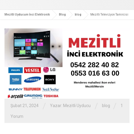
Mezitli Uyducum İnci Elektronik
Blog
blog
Mezitli Televizyon Tamircisi
/
/
/
Şubat 21, 2024
Yazar:
Mezitli Uyducu
blog
1
Yorum